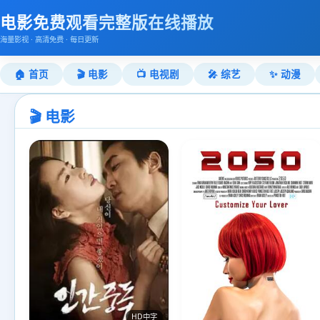
电影免费观看完整版在线播放
海量影视 · 高清免费 · 每日更新
🏠 首页
🎬 电影
📺 电视剧
🎤 综艺
✨ 动漫
🎬 电影
HD中字