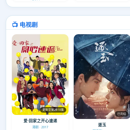
📺 电视剧
更新至第2818集
已完结
爱·回家之开心速递
逐玉
港剧 · 2017