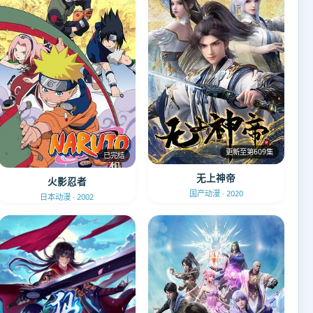
更新至第609集
已完结
无上神帝
火影忍者
国产动漫 · 2020
日本动漫 · 2002