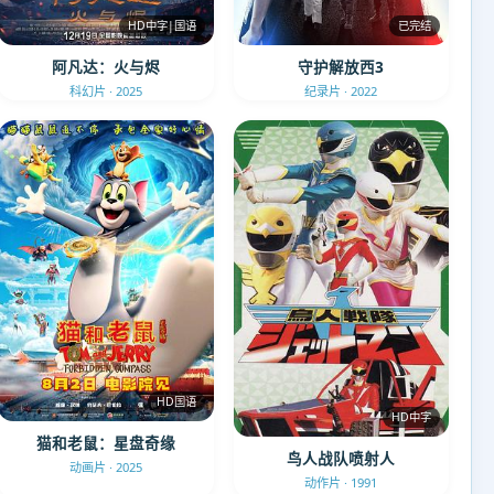
HD中字|国语
已完结
阿凡达：火与烬
守护解放西3
科幻片 · 2025
纪录片 · 2022
HD国语
HD中字
猫和老鼠：星盘奇缘
鸟人战队喷射人
动画片 · 2025
动作片 · 1991