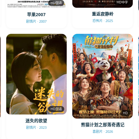
HD中字
HD国语
重返寂静岭
苹果2007
恐怖片 · 2025
剧情片 · 2007
HD国语
HD
迷失的欲望
熊猫计划之部落奇遇记
剧情片 · 2023
喜剧片 · 2026