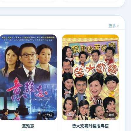
更多 >
已完结
已完结
意难忘
皆大欢喜时装版粤语